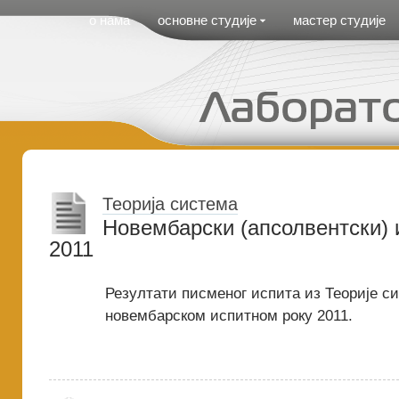
Cirilica Meni
о нама
основне студије
мастер студије
Теорија система
Новембарски (апсолвентски) 
2011
Резултати писменог испита из Теорије с
новембарском испитном року 2011.