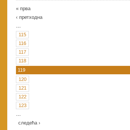
« прва
‹ претходна
…
115
116
117
118
119
120
121
122
123
…
следећа ›