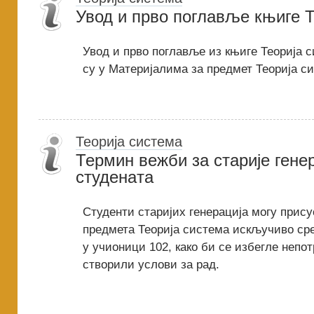
Увод и прво поглавље књиге Т
Увод и прво поглавље из књиге Теорија 
су у Материјалима за предмет Теорија с
Теорија система
Термин вежби за старије гене
студeнaта
Студенти старијих генерација могу прис
предмета Теорија система искључиво сре
у учионици 102, како би се избегле непо
створили услови за рад.