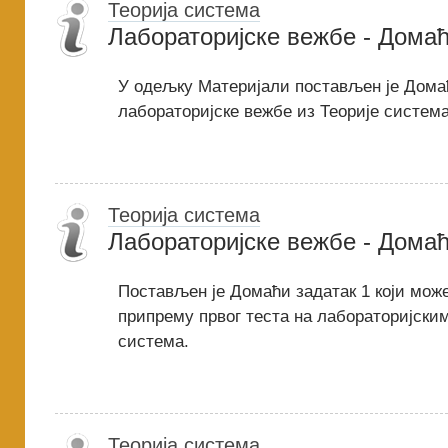
Теорија система
Лабораторијске вежбе - Домаћ
У одељку Материјали постављен је Домаћ
лабораторијске вежбе из Теорије система
Теорија система
Лабораторијске вежбе - Домаћ
Постављен је Домаћи задатак 1 који може
припрему првог теста на лабораторијски
система.
Теорија система