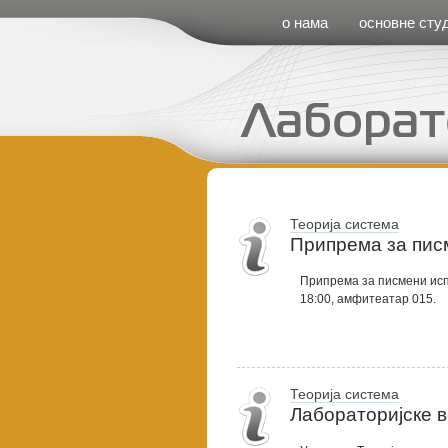
Cirilica Meni
о нама
основне студ
Теорија система
Припрема за пис
Припрема за писмени испи
18:00, амфитеатар 015.
Теорија система
Лабораторијске в