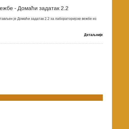
ежбе - Домаћи задатак 2.2
тављен је Домаћи задатак 2.2 за лабораторијске вежбе из
Детаљније