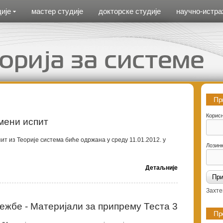
ије
мастер студије
докторске студије
научно-истра
Пр
Корис
мени испит
т из Теорије система биће одржана у среду 11.01.2012. у
Лозин
Детаљније
Захте
ежбе - Материјали за припрему Теста 3
Пр