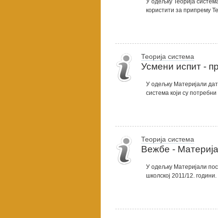
У одељку Теорија систем
користити за припрему Те
Теорија система
Усмени испит - п
У одељку Материјали дат 
система који су потребни
Теорија система
Вежбе - Материја
У одељку Материјали пос
школској 2011/12. години.