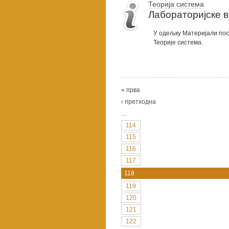
Теорија система
Лабораторијске в
У одељку Материјали пос
Теорије система.
« прва
‹ претходна
…
114
115
116
117
118
119
120
121
122