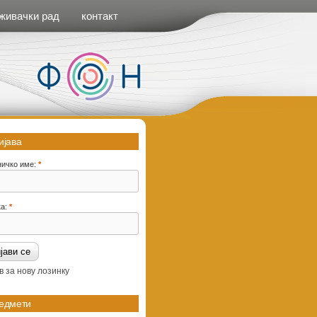
живачки рад
контакт
ијава
ничко име:
*
ка:
*
в за нову лозинку
едмети