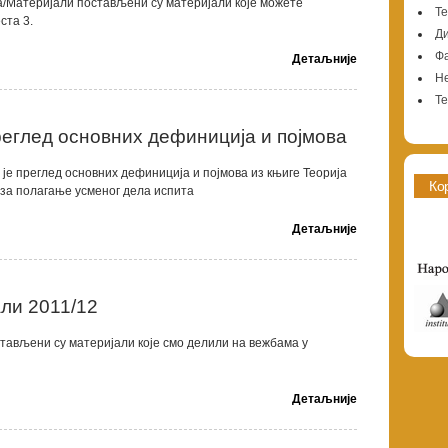
а/Материјали постављени су материјали које можете
Те
ста 3.
Ди
Фа
Детаљније
Н
Те
реглед основних дефиниција и појмова
је преглед основних дефиниција и појмова из књиге Теорија
Ко
 за полагање усменог дела испита
Детаљније
ли 2011/12
тављени су материјали које смо делили на вежбама у
Детаљније