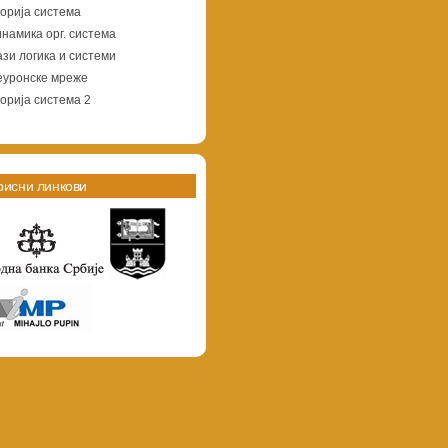
орија система
намика орг. система
зи логика и системи
еуронске мреже
орија система 2
рисни линкови