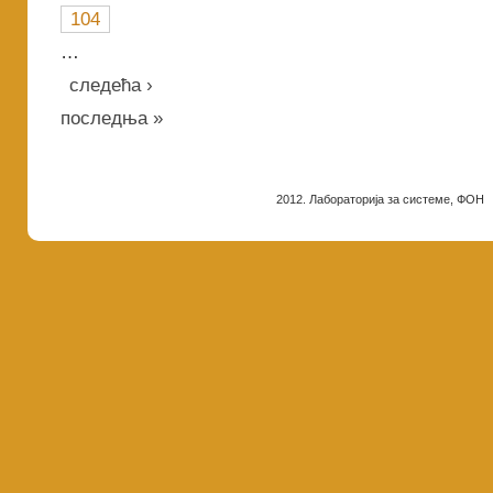
104
…
следећа ›
последња »
2012. Лабораторија за системе, ФОН