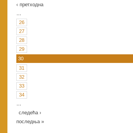
‹ претходна
…
26
27
28
29
30
31
32
33
34
…
следећа ›
последња »