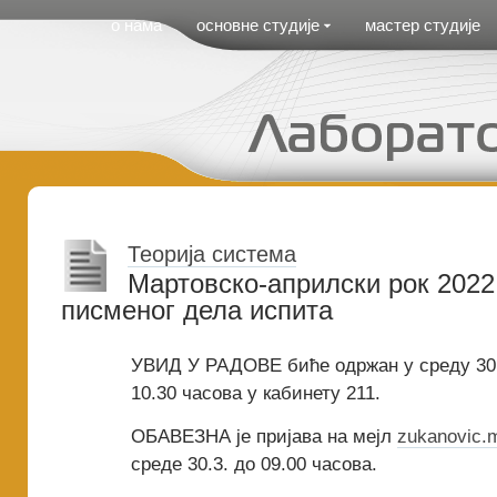
Cirilica Meni
о нама
основне студије
мастер студије
Теорија система
Мартовско-априлски рок 2022 
писменог дела испита
УВИД У РАДОВЕ биће одржан у среду 30.3
10.30 часова у кабинету 211.
ОБАВЕЗНА је пријава на мејл
zukanovic.
среде 30.3. до 09.00 часова.