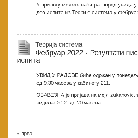
У прилогу можете наћи распоред увида у
део испита из Теорије система у фебруа
Теорија система
Фебруар 2022 - Резултати пи
испита
УВИД У РАДОВЕ биће одржан у понедељак
од 9.30 часова у кабинету 211.
ОБАВЕЗНА је пријава на мејл
zukanovic.
недеље 20.2. до 20 часова.
« прва