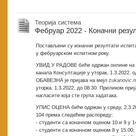
Теорија система
Фебруар 2022 - Коначни резу
Постављени су коначни резултати испита
у фебруарском испитном року.
УВИД У РАДОВЕ биће одржан онлине на 
канала Консултације у уторак, 1.3.2022. о
ОБАВЕЗНА је пријава на мејл
zukanovic.
уторка, 1.3.2022. до 08.30. Приликом пр
нагласите која сте група задатака.
УПИС ОЦЕНА биће одржан у среду, 2.3.20
104 према следећем распореду:
- студенти са коначном оценом 10 и 9 у 1
- студенти са коначном оценом 8 у 15.00;