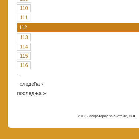
110
111
112
113
114
115
116
…
следећа ›
последња »
2012. Лабораторија за системе, ФОН