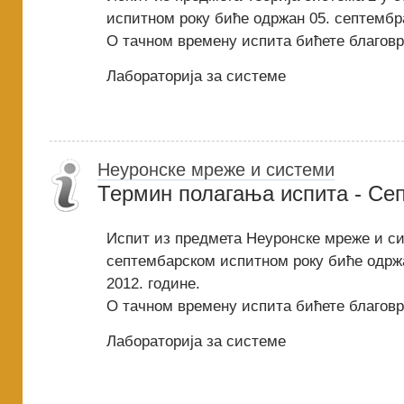
испитном року биће одржан 05. септембра
О тачном времену испита бићете благов
Лабораторија за системе
Неуронске мреже и системи
Термин полагања испита - Се
Испит из предмета Неуронске мреже и с
септембарском испитном року биће одрж
2012. године.
О тачном времену испита бићете благов
Лабораторија за системе